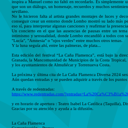
inspira a Manuel como no faltó en recordarlo. Es simplemente u
que son un diálogo, un homenaje, recuerdos y muchos sentimiento
sevillano.
No le hicieron falta al artista grandes montajes de luces y dec
conseguir crear un entorno donde Lombo mostró su lado más perso
eso sí, para interpretar algunas canciones y reafirmar la presenci
Un concierto en el que las ausencias de pausas entre un tema
intimismo y sensualidad, donde Lombo encandiló a todos con su p
"Lucía", "Amnesia" o "ojos verdes" entre muchos otros temas.
Y la luna seguía ahí, entre las palmeras, de plata...
Esta edición del festival “La Caña Flamenca”, está bajo la dire
Granada, la Mancomunidad de Municipios de la Costa Tropical, l
y los ayuntamientos de Almuñécar y Torrenueva Costa.
La próxima y última cita de La Caña Flamenca Diversa 2024 ser
Aún quedan entradas y se pueden adquirir a través de los puntos 
A través de redentradas:
https://www.redentradas.com/?entradas=La%20Ca%C3%B1a%
y en horario de apertura : Teatro Isabel La Católica (Taquilla), 
Gracias por su atención y ayuda a la difusión.
La Caña Flamenca