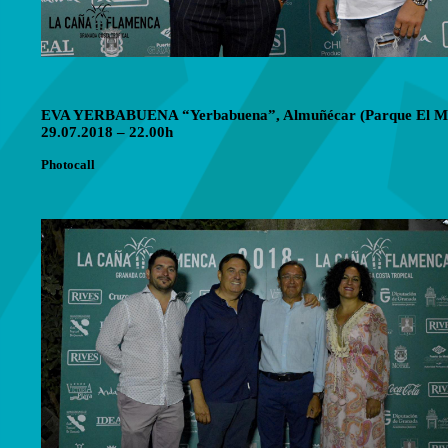
EVA YERBABUENA “Yerbabuena”, Almuñécar (Parque El Ma
29.07.2018 – 22.00h
Photocall