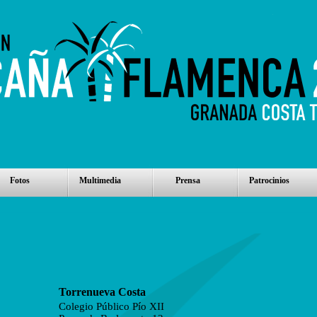
Fotos
Multimedia
Prensa
Patrocinios
Torrenueva Costa
Colegio Público Pío XII