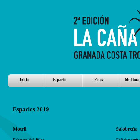
Inicio
Espacios
Fotos
Multimed
Espacios 2019
Motril
Salobreña