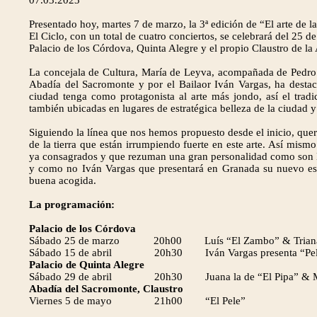
07.03.2023
Presentado hoy, martes 7 de marzo, la 3ª edición de “El arte de 
El Ciclo, con un total de cuatro conciertos, se celebrará del 25
Palacio de los Córdova, Quinta Alegre y el propio Claustro de la
La concejala de Cultura, María de Leyva, acompañada de Pedro
Abadía del Sacromonte y por el Bailaor Iván Vargas, ha destac
ciudad tenga como protagonista al arte más jondo, así el tradic
también ubicadas en lugares de estratégica belleza de la ciudad 
Siguiendo la línea que nos hemos propuesto desde el inicio, quer
de la tierra que están irrumpiendo fuerte en este arte. Así mis
ya consagrados y que rezuman una gran personalidad como son Luí
y como no Iván Vargas que presentará en Granada su nuevo espe
buena acogida.
La programación:
Palacio de los Córdova
Sábado 25 de marzo 20h00 Luís “El Zambo” & Triana 
Sábado 15 de abril 20h30 Iván Vargas presenta “Pell
Palacio de Quinta Alegre
Sábado 29 de abril 20h30 Juana la de “El Pipa” & Moi
Abadía del Sacromonte, Claustro
Viernes 5 de mayo 21h00 “El Pele”